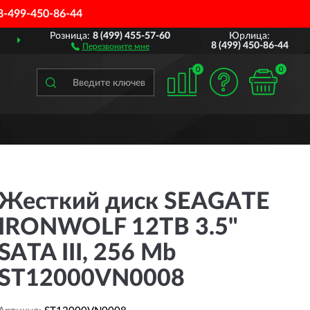
8-499-450-86-44
Розница:
8 (499) 455-57-60
Юрлица:
О ВСЕЙ РОССИИ
ПОЛ
8 (499) 450-86-44
Перезвоните мне
0
0
Жесткий диск SEAGATE
IRONWOLF 12TB 3.5"
SATA III, 256 Mb
ST12000VN0008