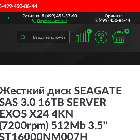
8-499-450-86-44
Розница:
8 (499) 455-57-60
Юрлица:
ДОСТАВИМ
ПО ВСЕЙ РОССИИ
8 (499) 450-86-44
Перезвоните мне
0
0
Жесткий диск SEAGATE
SAS 3.0 16TB SERVER
EXOS X24 4KN
(7200rpm) 512Mb 3.5"
ST16000NM007H