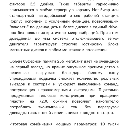
факторе 3,5 дюйма. Такие габариты гармонично
вписываются в любую серверную корзину Hot-Swap или
стандартный пятидюймовый отсек рабочей станции.
Корпус исполнен с усиленным фланцем, позволяющим
"паковать" по двенадцать и более дисков в единый drive-
box без появления критичных микровибраций. При этом
доведённая до ума система отслеживающего servo-
двигателя гарантирует строгую юстировку блока
магнитных дисков в любом монтажном положении.
Объем буферной памяти 256 мегабайт даёт не очевидное
на первый взгляд, но крайне ощутимое преимущество в
непиковых нагрузках: благодаря ёмкому кэшу
упреждающая подкачка снижает количество реальных
выездов к секторам и ускоряет выполнение команд,
поступающих неравномерными очередями. Тщательно
продуманная тепловая конструкция при вращении
пластин на 7200 об/мин позволяет накопителю
потреблять экономичный ток без перегрузок
двенадцативольтовой линии в пиках холодного старта.
Итоговая комбинация мощных параметров: 10 тысяч