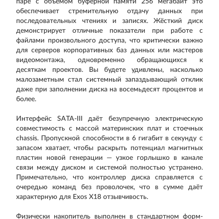
паре с объёмом буферной памяти 256 мегабайт это
обеспечивает стремительную отдачу данных при
последовательных чтениях и записях. Жёсткий диск
демонстрирует отличные показатели при работе с
файлами произвольного доступа, что критически важно
для серверов корпоративных баз данных или мастеров
видеомонтажа, одновременно обращающихся к
десяткам проектов. Вы будете удивлены, насколько
малозаметным стал системный запаздывающий отклик
даже при заполнении диска на восемьдесят процентов и
более.
Интерфейс SATA-III даёт безупречную электрическую
совместимость с массой материнских плат и стоечных
chassis. Пропускной способности в 6 гигабит в секунду с
запасом хватает, чтобы раскрыть потенциал магнитных
пластин новой генерации — узкое горлышко в канале
связи между диском и системой полностью устранено.
Примечательно, что контроллер диска справляется с
очередью команд без проволочек, что в сумме даёт
характерную для Exos X18 отзывчивость.
Физически накопитель выполнен в стандартном форм-