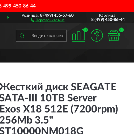
8-499-450-86-44
Розница:
8 (499) 455-57-60
Юрлица:
ДОСТАВИМ
ПО ВСЕЙ РОССИИ
8 (499) 450-86-44
Перезвоните мне
0
0
Жесткий диск SEAGATE
SATA-III 10TB Server
Exos X18 512E (7200rpm)
256Mb 3.5"
ST10000NM018G