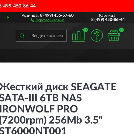
8-499-450-86-44
Розница:
8 (499) 455-57-60
Юрлица:
ВСЕЙ РОССИИ
ПОЛНЫ
8 (499) 450-86-44
Перезвоните мне
0
0
Жесткий диск SEAGATE
SATA-III 6TB NAS
IRONWOLF PRO
(7200rpm) 256Mb 3.5"
ST6000NT001