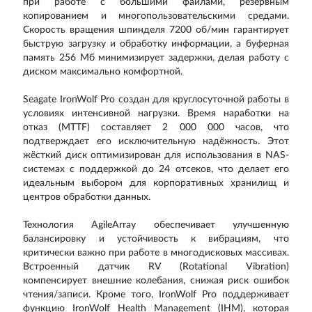
при работе с большими файлами, резервным
копированием и многопользовательскими средами.
Скорость вращения шпинделя 7200 об/мин гарантирует
быструю загрузку и обработку информации, а буферная
память 256 Мб минимизирует задержки, делая работу с
диском максимально комфортной.
Seagate IronWolf Pro создан для круглосуточной работы в
условиях интенсивной нагрузки. Время наработки на
отказ (MTTF) составляет 2 000 000 часов, что
подтверждает его исключительную надёжность. Этот
жёсткий диск оптимизирован для использования в NAS-
системах с поддержкой до 24 отсеков, что делает его
идеальным выбором для корпоративных хранилищ и
центров обработки данных.
Технология AgileArray обеспечивает улучшенную
балансировку и устойчивость к вибрациям, что
критически важно при работе в многодисковых массивах.
Встроенный датчик RV (Rotational Vibration)
компенсирует внешние колебания, снижая риск ошибок
чтения/записи. Кроме того, IronWolf Pro поддерживает
функцию IronWolf Health Management (IHM), которая