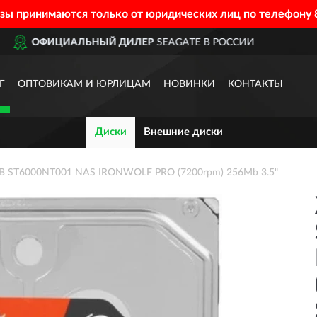
азы принимаются только от юридических лиц по телефону
 В РОССИИ
ДОСТАВИМ
ПО 
Г
ОПТОВИКАМ И ЮРЛИЦАМ
НОВИНКИ
КОНТАКТЫ
Диски
Внешние диски
TB ST6000NT001 NAS IRONWOLF PRO (7200rpm) 256Mb 3.5"