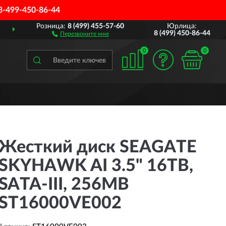
8-499-450-86-44
Розница:
8 (499) 455-57-60
Юрлица:
АВИМ
ПО ВСЕЙ РОССИИ
8 (499) 450-86-44
Перезвоните мне
0
0
Жесткий диск SEAGATE
SKYHAWK AI 3.5" 16TB,
SATA-III, 256MB
ST16000VE002