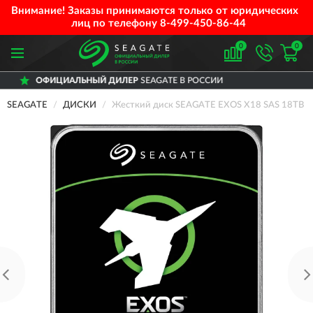
Внимание! Заказы принимаются только от юридических
лиц по телефону
8-499-450-86-44
0
0
ЦИАЛЬНЫЙ ДИЛЕР
SEAGATE В РОССИИ
Д
SEAGATE
ДИСКИ
Жесткий диск SEAGATE EXOS X18 SAS 18TB 