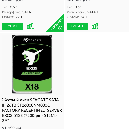
Тип:
3.5 "
Тип:
3.5"
Интерфейс:
SATA
Интерфейс:
SATA-III
Объем:
22 ТБ
Объем:
24 ТБ
- НОВИНКА -
КУПИТЬ
КУПИТЬ
!
Жесткий диск SEAGATE SATA-
III 26TB ST26000NM000C
FACTORY RECERTIFIED SERVER
EXOS 512E (7200rpm) 512Mb
3.5"
91 339 руб.