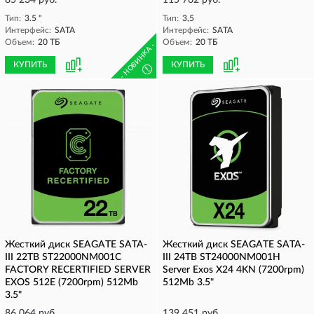
85 234 руб.
115 762 руб.
Тип:
3.5 "
Тип:
3,5
Интерфейс:
SATA
Интерфейс:
SATA
Объем:
20 ТБ
Объем:
20 ТБ
- НОВИНКА -
КУПИТЬ
КУПИТЬ
!
Жесткий диск SEAGATE SATA-
Жесткий диск SEAGATE SATA-
III 22TB ST22000NM001C
III 24TB ST24000NM001H
FACTORY RECERTIFIED SERVER
Server Exos X24 4KN (7200rpm)
EXOS 512E (7200rpm) 512Mb
512Mb 3.5"
3.5"
86 064 руб.
139 451 руб.