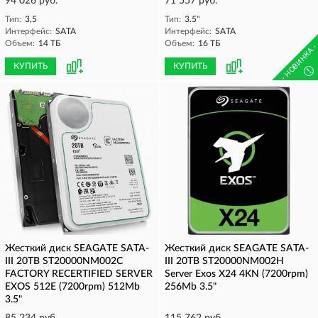
94 026 руб.
71 557 руб.
Тип:
3,5
Тип:
3.5"
Интерфейс:
SATA
Интерфейс:
SATA
Объем:
14 ТБ
Объем:
16 ТБ
- НОВИНКА 
КУПИТЬ
КУПИТЬ
!
Жесткий диск SEAGATE SATA-
Жесткий диск SEAGATE SATA-
III 20TB ST20000NM002C
III 20TB ST20000NM002H
FACTORY RECERTIFIED SERVER
Server Exos X24 4KN (7200rpm)
EXOS 512E (7200rpm) 512Mb
256Mb 3.5"
3.5"