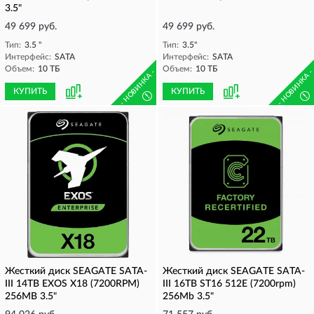
3.5"
49 699 руб.
49 699 руб.
Тип:
3.5 "
Тип:
3.5"
Интерфейс:
SATA
Интерфейс:
SATA
Объем:
10 ТБ
Объем:
10 ТБ
- НОВИНКА -
- НОВИНКА 
КУПИТЬ
КУПИТЬ
!
!
Жесткий диск SEAGATE SATA-
Жесткий диск SEAGATE SATA-
III 14TB EXOS X18 (7200RPM)
III 16TB ST16 512E (7200rpm)
256MB 3.5"
256Mb 3.5"