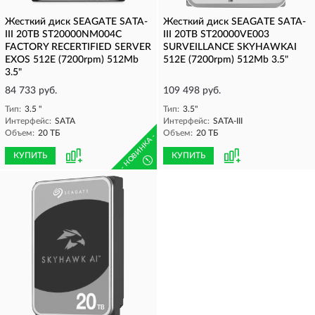
Жесткий диск SEAGATE SATA-
Жесткий диск SEAGATE SATA-
III 20TB ST20000NM004C
III 20TB ST20000VE003
FACTORY RECERTIFIED SERVER
SURVEILLANCE SKYHAWKAI
EXOS 512E (7200rpm) 512Mb
512E (7200rpm) 512Mb 3.5"
3.5"
84 733 руб.
109 498 руб.
Тип:
3.5 "
Тип:
3.5"
Интерфейс:
SATA
Интерфейс:
SATA-III
Объем:
20 ТБ
Объем:
20 ТБ
- НОВИНКА -
КУПИТЬ
КУПИТЬ
!