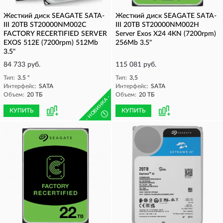
Жесткий диск SEAGATE SATA-
Жесткий диск SEAGATE SATA-
III 20TB ST20000NM002C
III 20TB ST20000NM002H
FACTORY RECERTIFIED SERVER
Server Exos X24 4KN (7200rpm)
EXOS 512E (7200rpm) 512Mb
256Mb 3.5"
3.5"
84 733 руб.
115 081 руб.
Тип:
3.5 "
Тип:
3,5
Интерфейс:
SATA
Интерфейс:
SATA
Объем:
20 ТБ
Объем:
20 ТБ
- НОВИНКА -
КУПИТЬ
КУПИТЬ
!