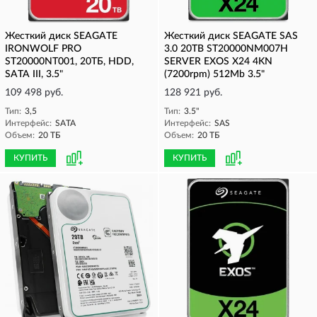
Жесткий диск SEAGATE
Жесткий диск SEAGATE SAS
IRONWOLF PRO
3.0 20TB ST20000NM007H
ST20000NT001, 20ТБ, HDD,
SERVER EXOS X24 4KN
SATA III, 3.5"
(7200rpm) 512Mb 3.5"
109 498 руб.
128 921 руб.
Тип:
3,5
Тип:
3.5"
Интерфейс:
SATA
Интерфейс:
SAS
Объем:
20 ТБ
Объем:
20 ТБ
КУПИТЬ
КУПИТЬ