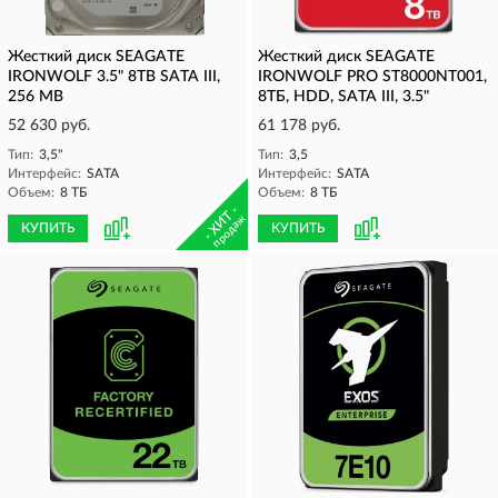
Жесткий диск SEAGATE
Жесткий диск SEAGATE
IRONWOLF 3.5" 8TB SATA III,
IRONWOLF PRO ST8000NT001,
256 MB
8ТБ, HDD, SATA III, 3.5"
52 630 руб.
61 178 руб.
Тип:
3,5"
Тип:
3,5
Интерфейс:
SATA
Интерфейс:
SATA
Объем:
8 ТБ
Объем:
8 ТБ
- ХИТ -
продаж
КУПИТЬ
КУПИТЬ