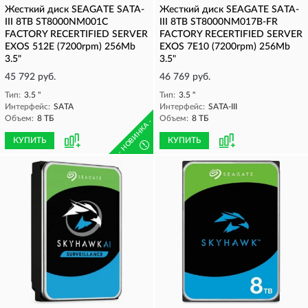
Жесткий диск SEAGATE SATA-
Жесткий диск SEAGATE SATA-
III 8TB ST8000NM001C
III 8TB ST8000NM017B-FR
FACTORY RECERTIFIED SERVER
FACTORY RECERTIFIED SERVER
EXOS 512E (7200rpm) 256Mb
EXOS 7E10 (7200rpm) 256Mb
3.5"
3.5"
45 792 руб.
46 769 руб.
Тип:
3.5 "
Тип:
3.5 "
Интерфейс:
SATA
Интерфейс:
SATA-III
Объем:
8 ТБ
Объем:
8 ТБ
- НОВИНКА -
КУПИТЬ
КУПИТЬ
!