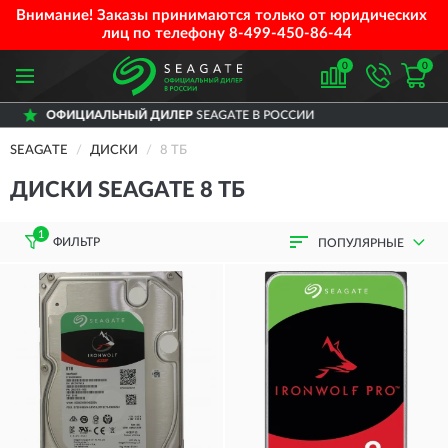
Внимание! Заказы принимаются только от юридических
лиц по телефону
8-499-450-86-44
0
0
ЛЬНЫЙ ДИЛЕР
SEAGATE В РОССИИ
ДОС
SEAGATE
ДИСКИ
8 ТБ
ДИСКИ SEAGATE 8 ТБ
1
ФИЛЬТР
ПОПУЛЯРНЫЕ