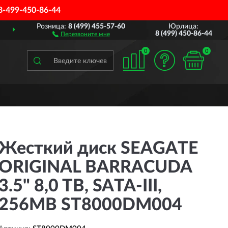
8-499-450-86-44
Розница:
8 (499) 455-57-60
Юрлица:
ДОСТАВИМ
ПО ВСЕЙ РОССИИ
8 (499) 450-86-44
Перезвоните мне
0
0
Жесткий диск SEAGATE
ORIGINAL BARRACUDA
3.5" 8,0 TB, SATA-III,
256MB ST8000DM004