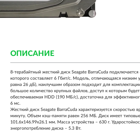
ОПИСАНИЕ
8-терабайтный жесткий диск Seagate BarraCuda подключается
которого составляет 6 Гбит/с. Модель, отличающаяся низким 
равна 26 дБ), наилучшим образом подходит для комплектаци
большое количество крупных файлов, доступ к которым буде
обеспечиваемая HDD (190 МБ/с), достаточна для эффективног
6 мс.
Жесткий диск Seagate BarraCuda характеризуется скоростью 
минуту. Объем кэш-памяти равен 256 МБ. Диск имеет типовы
101.6x146.99x26.1 мм. Масса устройства – 630 г. Ударостойк
энергопотребление диска – 5.3 Вт.