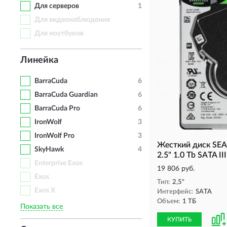
Для серверов
1
Для видеонаблюдения
Для ноутбуков
Линейка
BarraCuda
6
BarraCuda Guardian
6
BarraCuda Pro
6
IronWolf
3
IronWolf Pro
3
Жесткий диск S
SkyHawk
4
2.5" 1.0 Tb SATA II
Enterprise Exos
19 806 руб.
Exos
Тип:
2,5"
Exos X
Интерфейс:
SATA
Объем:
1 ТБ
Показать все
КУПИТЬ