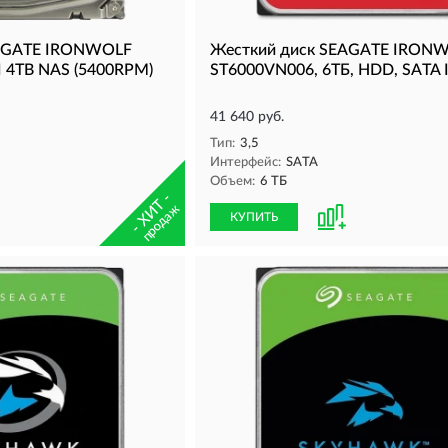
EAGATE IRONWOLF
Жесткий диск SEAGATE IRON
I 4TB NAS (5400RPM)
ST6000VN006, 6ТБ, HDD, SATA II
41 640 руб.
Тип:
3,5
Интерфейс:
SATA
Объем:
6 ТБ
- ХИТ -
продаж
КУПИТЬ