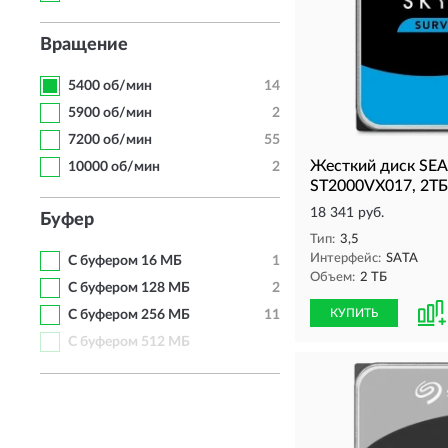
Вращение
5400 об/мин
14
5900 об/мин
2
7200 об/мин
55
Жесткий диск S
10000 об/мин
2
ST2000VX017, 2ТБ, 
18 341 руб.
Буфер
Тип:
3,5
Интерфейс:
SATA
С буфером 16 МБ
1
Объем:
2 ТБ
С буфером 128 МБ
2
КУПИТЬ
С буфером 256 МБ
11
С буфером 512 МБ