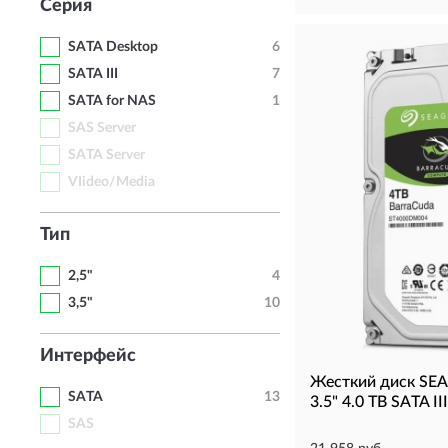
Серия
SATA Desktop
6
SATA III
7
SATA for NAS
1
SAS Server
SATA Server
VIideo/Media
Тип
2,5"
4
3,5"
10
Интерфейс
Жесткий диск S
SATA
13
3.5" 4.0 TB SATA I
SAS