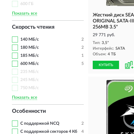
600 ГБ
Показать все
Жесткий диск S
ORIGINAL SATA-II
Скорость чтения
256MB 3.5"
29 771 руб.
140 МБ/с
2
Тип:
3,5"
180 МБ/с
2
Интерфейс:
SATA
Объем:
4 ТБ
185 МБ/с
1
600 МБ/с
5
КУПИТЬ
235 МБ/с
245 МБ/с
750 МБ/с
Показать все
Особенности
С поддержкой NCQ
2
С поддержкой секторов 4 Кб
4