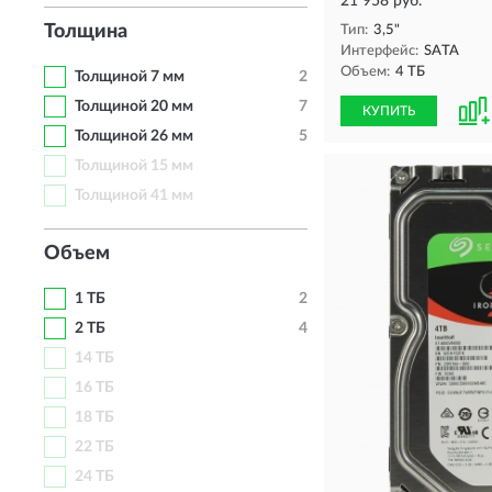
21 958 руб.
Толщина
Тип:
3,5"
Интерфейс:
SATA
Объем:
4 ТБ
Толщиной 7 мм
2
Толщиной 20 мм
7
КУПИТЬ
Толщиной 26 мм
5
Толщиной 15 мм
Толщиной 41 мм
Объем
1 ТБ
2
2 ТБ
4
14 ТБ
16 ТБ
18 ТБ
22 ТБ
24 ТБ