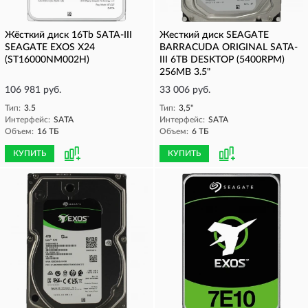
Жёсткий диск 16Tb SATA-III
Жесткий диск SEAGATE
SEAGATE EXOS X24
BARRACUDA ORIGINAL SATA-
(ST16000NM002H)
III 6TB DESKTOP (5400RPM)
256MB 3.5"
106 981 руб.
33 006 руб.
Тип:
3.5
Тип:
3,5"
Интерфейс:
SATA
Интерфейс:
SATA
Объем:
16 ТБ
Объем:
6 ТБ
КУПИТЬ
КУПИТЬ