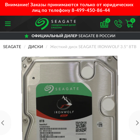
Внимание! Заказы принимаются только от юридических
лиц по телефону
8-499-450-86-44
0
0
ОФИЦИАЛЬНЫЙ ДИЛЕР
SEAGATE В РОССИИ
SEAGATE
ДИСКИ
Жесткий диск SEAGATE IRONWOLF 3.5" 8TB SA