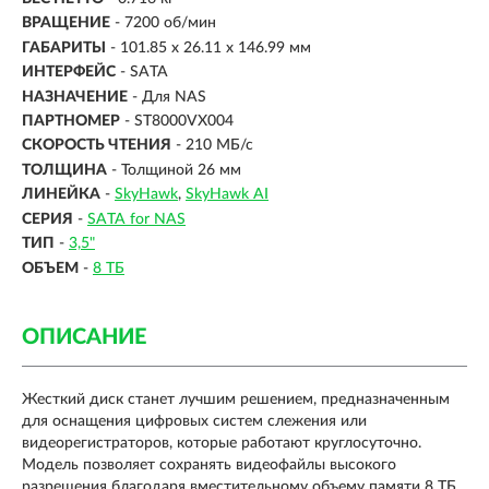
ВРАЩЕНИЕ
- 7200 об/мин
ГАБАРИТЫ
- 101.85 x 26.11 x 146.99 мм
ИНТЕРФЕЙС
-
SATA
НАЗНАЧЕНИЕ
- Для NAS
ПАРТНОМЕР
- ST8000VX004
СКОРОСТЬ ЧТЕНИЯ
- 210 МБ/с
ТОЛЩИНА
- Толщиной 26 мм
ЛИНЕЙКА
-
SkyHawk
SkyHawk AI
СЕРИЯ
-
SATA for NAS
ТИП
-
3,5"
ОБЪЕМ
-
8 ТБ
ОПИСАНИЕ
Жесткий диск станет лучшим решением, предназначенным
для оснащения цифровых систем слежения или
видеорегистраторов, которые работают круглосуточно.
Модель позволяет сохранять видеофайлы высокого
разрешения благодаря вместительному объему памяти 8 ТБ.